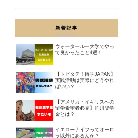
新着記事
ウォータールー大学でやっ
て良かったこと4選！
【トビタテ！留学JAPAN】
実践活動は実際にどうやれ
ばいい？
【アメリカ・イギリスへの
留学希望者必見】笹川奨学
金とは？
イエローナイフってオーロ
ラ以外にあるんか？