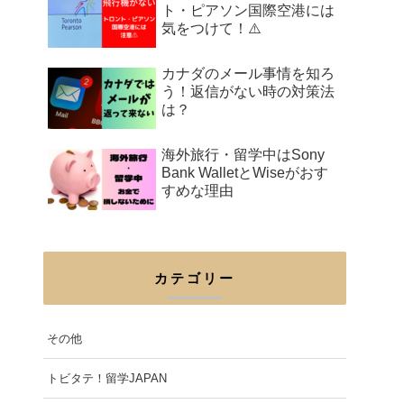
ト・ピアソン国際空港には
気をつけて！⚠️
カナダのメール事情を知ろ
う！返信がない時の対策法
は？
海外旅行・留学中はSony
Bank WalletとWiseがおす
すめな理由
カテゴリー
その他
トビタテ！留学JAPAN