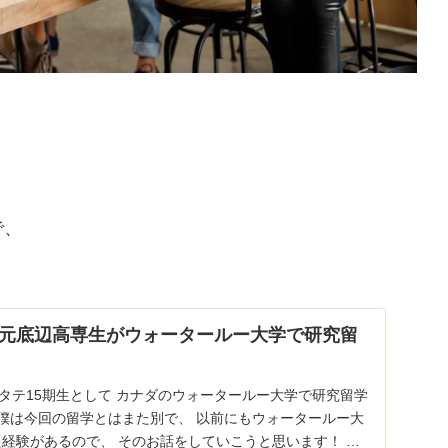
で、
元底辺高専生がウォータールー大学で研究留
タテ15期生として カナダのウォータールー大学で研究留学
！ 僕は今回の留学とはまた別で、 以前にもウォータールー大
た経験があるので、 そのお話をしていこうと思います！ 今