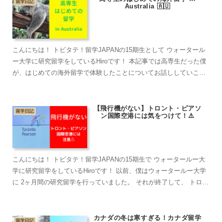
留学日記
Australia 🇦🇺
こんにちは！ トビタテ！留学JAPANの15期生として ウォータール
ー大学に研究留学をしているHiroです！ 本記事では高専生だった僕
が、はじめての海外留学で体験したことについてお話ししていこう
と思います！ 本記事を読めば、 ・高専生がどん...
【飛行機がない】トロント・ピアソ
留学日記
ン国際空港には気をつけて！⚠️
こんにちは！ トビタテ！留学JAPANの15期生で ウォータールー大
学に研究留学をしているHiroです！ 以前、僕はウォータールー大学
に 2ヶ月間の研究留学を行っていました。 それが終了して、 トロン
ト・ピアソン国際空港から日本に帰国する際...
カナダの冬は寒すぎる！カナダ留学
留学日記