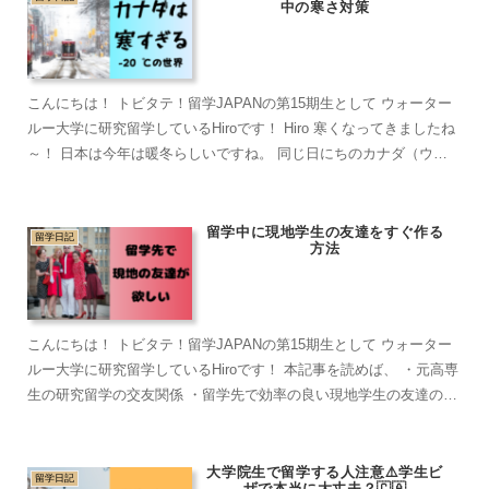
中の寒さ対策
こんにちは！ トビタテ！留学JAPANの第15期生として ウォーター
ルー大学に研究留学しているHiroです！ Hiro 寒くなってきましたね
～！ 日本は今年は暖冬らしいですね。 同じ日にちのカナダ（ウォ
ータールー） はこちら。 きましたねぇ...
留学中に現地学生の友達をすぐ作る
留学日記
方法
こんにちは！ トビタテ！留学JAPANの第15期生として ウォーター
ルー大学に研究留学しているHiroです！ 本記事を読めば、 ・元高専
生の研究留学の交友関係 ・留学先で効率の良い現地学生の友達の作
り方 ・ウォータールー大学のオススメコミュ...
大学院生で留学する人注意⚠️学生ビ
留学日記
ザで本当に大丈夫？🇨🇦