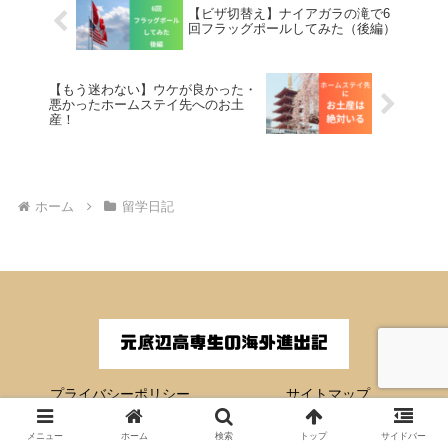
【ビザ切替え】ナイアガラの滝で6
回フラッグポールしてみた（後編）
【もう迷わない】ウケが良かった・
悪かったホームステイ先へのお土
産！
ホーム
留学日記
プライバシーポリシー
サイトマップ
© 2023 元底辺高専生の海外進出記.
メニュー
ホーム
検索
トップ
サイドバー