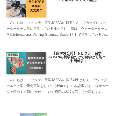
こんにちは！ トビタテ！留学JAPANの15期生としてカナダのウォ
ータールー大学に留学しているHiroです！ 僕は、ウォータールー大
学にInternational Visiting Graduate Studentとして留学しているので
すが...
【留学費公開】トビタテ！留学
留学日記
JAPANの奨学金だけで留学は可能？
（中間報告）
こんにちは！ トビタテ！留学JAPANの第15期生として、 ウォータ
ールー大学で研究留学をしているHiroです！ 本記事では、 僕がカナ
ダで留学する際に かかっている費用の内訳を詳しく公開します。
この記事を読んでいただくと、 以下の疑問に...