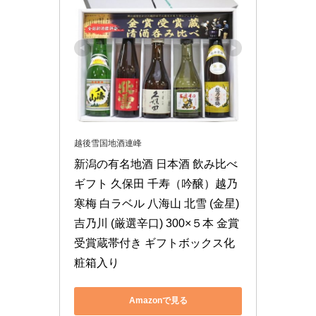
越後雪国地酒連峰
新潟の有名地酒 日本酒 飲み比べ 
ギフト 久保田 千寿（吟醸）越乃
寒梅 白ラベル 八海山 北雪 (金星) 
吉乃川 (厳選辛口) 300×５本 金賞
受賞蔵帯付き ギフトボックス化
粧箱入り
Amazonで見る