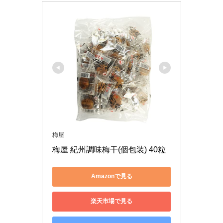
梅屋
梅屋 紀州調味梅干(個包装) 40粒
Amazonで見る
楽天市場で見る