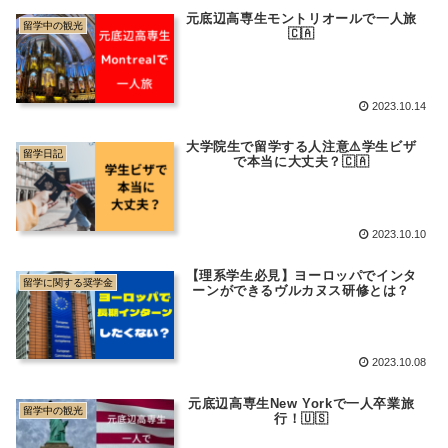
元底辺高専生モントリオールで一人旅
留学中の観光
🇨🇦
2023.10.14
大学院生で留学する人注意⚠️学生ビザ
留学日記
で本当に大丈夫？🇨🇦
2023.10.10
【理系学生必見】ヨーロッパでインタ
留学に関する奨学金
ーンができるヴルカヌス研修とは？
2023.10.08
元底辺高専生New Yorkで一人卒業旅
留学中の観光
行！🇺🇸