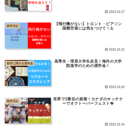
2023.10.27
【飛行機がない】トロント・ピアソン
留学日記
国際空港には気をつけて！⚠️
2023.10.22
高専生・理系大学生必見！海外の大学
留学に関する奨学金
院進学のための奨学金！
2023.10.20
世界で2番目の規模！カナダのキッチナ
留学日記
ーでオクトーバーフェスト🍻
2023.10.16