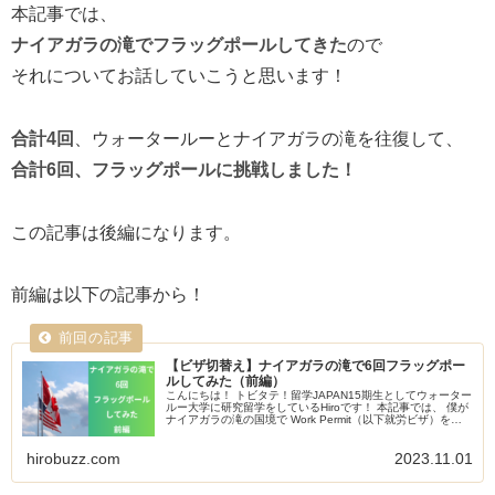
本記事では、
ナイアガラの滝でフラッグポールしてきた
ので
それについてお話していこうと思います！
合計4回
、ウォータールーとナイアガラの滝を往復して、
合計6回、フラッグポールに挑戦しました！
この記事は後編になります。
前編は以下の記事から！
【ビザ切替え】ナイアガラの滝で6回フラッグポー
ルしてみた（前編）
こんにちは！ トビタテ！留学JAPAN15期生としてウォーター
ルー大学に研究留学をしているHiroです！ 本記事では、 僕が
ナイアガラの滝の国境で Work Permit（以下就労ビザ）を申
請し、 フラッグポールに成功したので それについて...
hirobuzz.com
2023.11.01