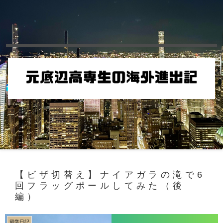
【ビザ切替え】ナイアガラの滝で6
回フラッグポールしてみた（後
編）
留学日記