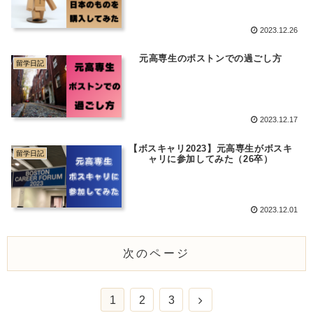
2023.12.26
元高専生のボストンでの過ごし方
留学日記
2023.12.17
【ボスキャリ2023】元高専生がボスキ
留学日記
ャリに参加してみた（26卒）
2023.12.01
次のページ
次
1
2
3