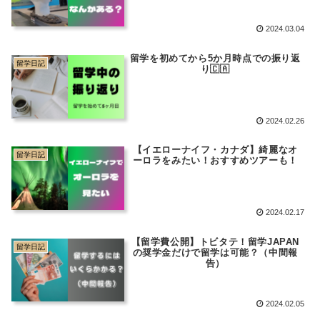
2024.03.04
留学を初めてから5か月時点での振り返
留学日記
り🇨🇦
2024.02.26
【イエローナイフ・カナダ】綺麗なオ
留学日記
ーロラをみたい！おすすめツアーも！
2024.02.17
【留学費公開】トビタテ！留学JAPAN
留学日記
の奨学金だけで留学は可能？（中間報
告）
2024.02.05